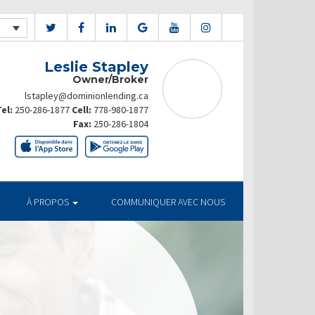
Leslie Stapley
Owner/Broker
lstapley@dominionlending.ca
el:
250-286-1877
Cell:
778-980-1877
Fax:
250-286-1804
À PROPOS
COMMUNIQUER AVEC NOUS