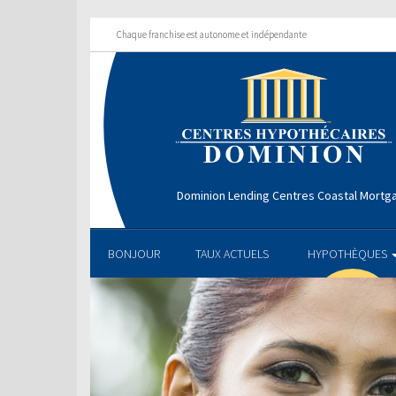
Chaque franchise est autonome et indépendante
Dominion Lending Centres Coastal Mortg
BONJOUR
TAUX ACTUELS
HYPOTHÈQUES