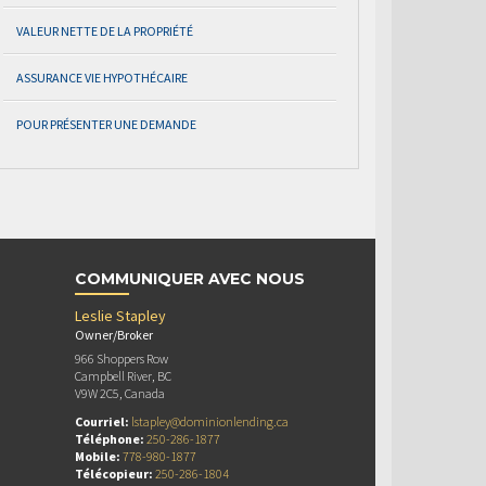
VALEUR NETTE DE LA PROPRIÉTÉ
ASSURANCE VIE HYPOTHÉCAIRE
POUR PRÉSENTER UNE DEMANDE
COMMUNIQUER AVEC NOUS
Leslie Stapley
Owner/Broker
966 Shoppers Row
Campbell River, BC
V9W 2C5, Canada
Courriel:
lstapley@dominionlending.ca
Téléphone:
250-286-1877
Mobile:
778-980-1877
Télécopieur:
250-286-1804