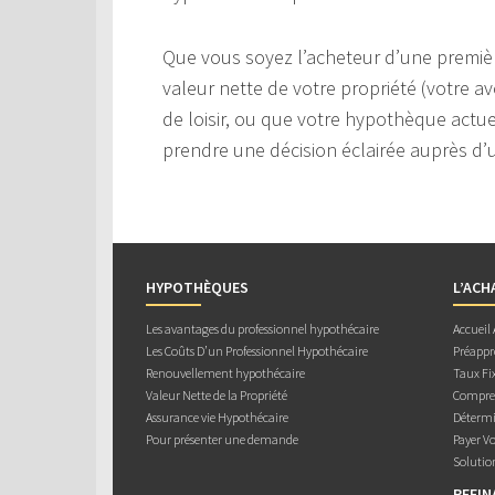
Que vous soyez l’acheteur d’une premièr
valeur nette de votre propriété (votre av
de loisir, ou que votre hypothèque actuel
prendre une décision éclairée auprès d’u
HYPOTHÈQUES
L’ACH
Les avantages du professionnel hypothécaire
Accueil
Les Coûts D’un Professionnel Hypothécaire
Préappr
Renouvellement hypothécaire
Taux Fix
Valeur Nette de la Propriété
Compren
Assurance vie Hypothécaire
Détermi
Pour présenter une demande
Payer V
Solutio
REFI