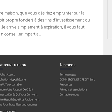
e maison, que vous désiriez emprunter sur la
oir propre foncier) à des fins d’investissement ou
le arrive simplement à expiration, il vous faut
n conseiller impartial.
AT D’UNE MAISON
À PROPOS
 Achat Aperçu
Témoignages
obation Hypothécaire
COMMERCIAL ET CRÉDIT-BAIL
e Vs Taux Variable
Ressources
dre Votre Rapport De Crédit
Prêteurs et associations
ner La Durée Qui Vous Convient
Contactez-nous
otre Hypothèque Plus Rapidement
ns Pour Travailleurs Autonomes
NANCEMENT