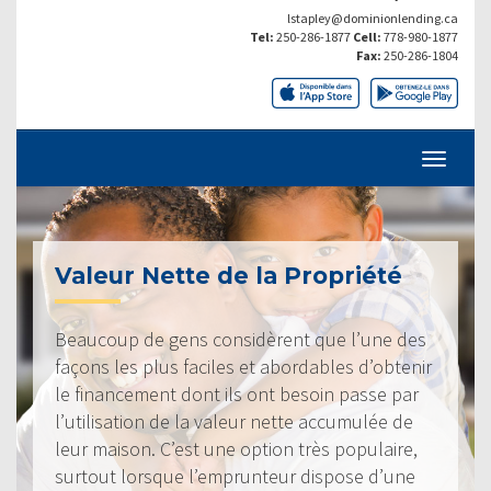
lstapley@dominionlending.ca
Tel:
250-286-1877
Cell:
778-980-1877
Fax:
250-286-1804
Valeur Nette de la Propriété
Beaucoup de gens considèrent que l’une des
façons les plus faciles et abordables d’obtenir
le financement dont ils ont besoin passe par
l’utilisation de la valeur nette accumulée de
leur maison. C’est une option très populaire,
surtout lorsque l’emprunteur dispose d’une